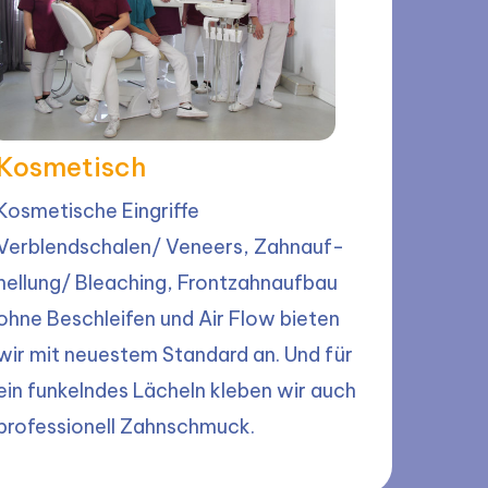
Kosmetisch
Kosmetische Eingriffe
Verblendschalen/ Veneers, Zahn­auf­
hellung/ Bleaching, Front­zahn­aufbau
ohne Beschleifen und Air Flow bieten
wir mit neuestem Standard an. Und für
ein funkelndes Lächeln kleben wir auch
professionell Zahn­schmuck.