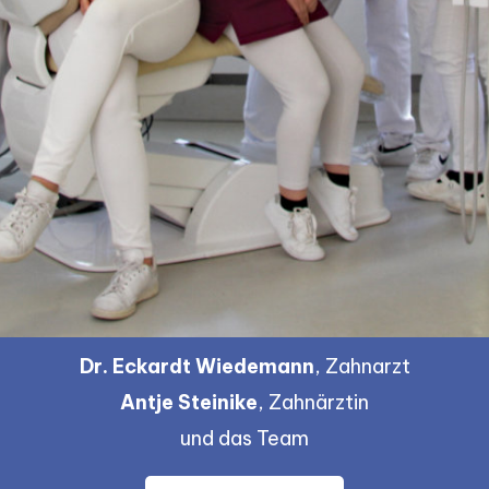
Dr. Eckardt Wiedemann
, Zahnarzt
Antje Steinike
, Zahnärztin
und das Team